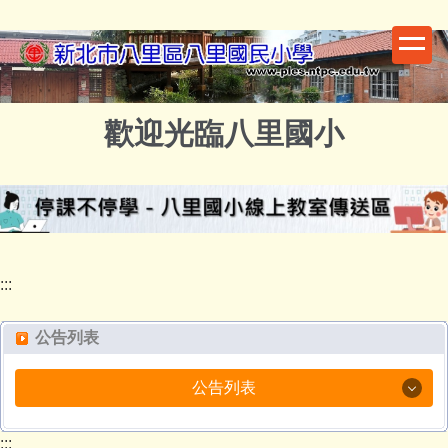
跳
到
主
要
內
歡迎光臨八里國小
容
區
:::
公告列表
公告列表
校外公告
:::