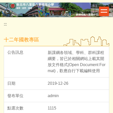
跳
到
主
要
:::
內
容
十二年國教專區
區
新課綱各領域、學科、群科課程
綱要，皆已於相關網站上載其開
放文件格式(Open Document For
mat)，歡應自行下載編輯使用
2019-12-26
admin
1115