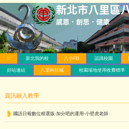
跳
到
主
要
內
容
區
:::
新北我的校
八小FB
認識校園
好站連結
八里科技城
校園場地使用收費標準
資訊融入教學
國語日報數位精選版-加分吧的運用-小壁虎老師