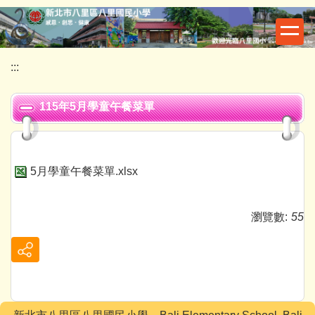
跳
到
主
要
:::
內
容
115年5月學童午餐菜單
區
5月學童午餐菜單.xlsx
瀏覽數:
55