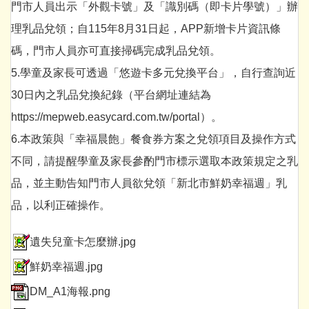
門市人員出示「外觀卡號」及「識別碼（即卡片學號）」辦
理乳品兌領；自115年8月31日起，APP新增卡片資訊條
碼，門市人員亦可直接掃碼完成乳品兌領。
5.學童及家長可透過「悠遊卡多元兌換平台」，自行查詢近
30日內之乳品兌換紀錄（平台網址連結為
https://mepweb.easycard.com.tw/portal）。
6.本政策與「幸福晨飽」餐食券方案之兌領項目及操作方式
不同，請提醒學童及家長參酌門市標示選取本政策規定之乳
品，並主動告知門市人員欲兌領「新北市鮮奶幸福週」乳
品，以利正確操作。
遺失兒童卡怎麼辦.jpg
鮮奶幸福週.jpg
DM_A1海報.png