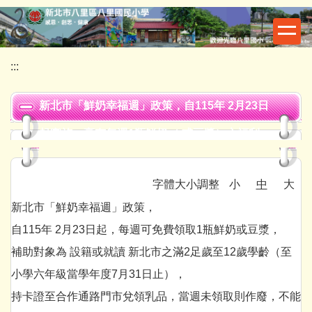
跳
到
主
要
:::
內
容
新北市「鮮奶幸福週」政策，自115年 2月23日
區
起實施，享有每週1瓶鮮奶（ 或豆漿）之福利。
字體大小調整
小
中
大
新北市「鮮奶幸福週」政策，
自115年 2月23日起，每週可免費領取1瓶鮮奶或豆漿，
補助對象為 設籍或就讀 新北市之滿2足歲至12歲學齡（至
小學六年級當學年度7月31日止），
持卡證至合作通路門市兌領乳品，當週未領取則作廢，不能