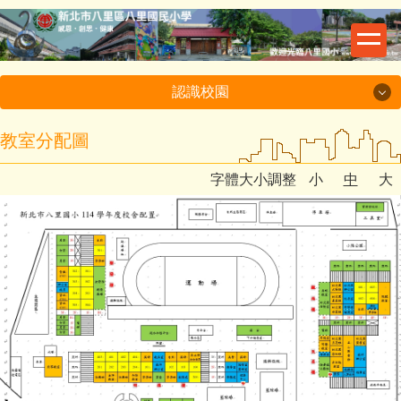
跳
到
主
要
認識校園
內
容
認識校園
教室分配圖
區
字體大小調整
小
中
大
校史沿革
地理交通位置
連絡電話與分機
教室分配圖