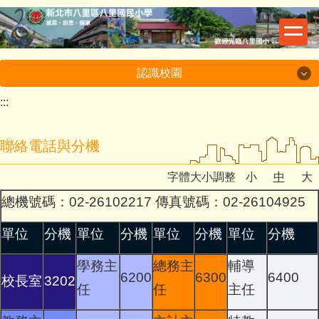
跳
到
主
要
認識校園
內
容
:::
認識校園
區
聯絡電話與分機
校史沿革
字體大小調整
小
中
大
地理交通位置
總機號碼：02-26102217 傳真號碼：02-26104925
連絡電話與分機
單位
分機
單位
分機
單位
分機
單位
分機
教室分配圖
學務主
總務主
輔導
6200
6300
6400
校長室
3202
任
任
主任