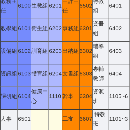
教務主
主計主
特教
6100
生教組
6201
6502
6401
任
任
組
資冊
教學組
6101
衛生組
6202
事務組
6301
6402
組
輔導
設備組
6102
訓育組
6203
出納組
6302
6403
組
專輔
資訊組
6103
體育組
6204
文書組
6303
6404
教師
健康中
資源
課研組
6104
1110
幹事
6304
1105~6
心
班
特教
人事
6501
工友
6607
1101~3
班