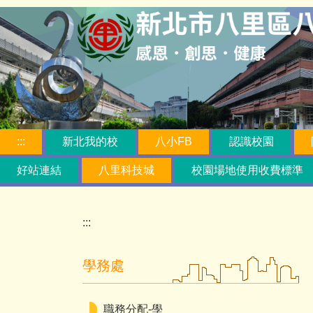
跳
到
主
要
內
容
區
:::
新北我的校
八小FB
認識校園
好站連結
八里科技城
校園場地使用收費標準
:::
學務處
職務分配-學