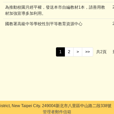
為推動校園月經平權，發送本市自編教材1本，請善用教
材加強宣導多加利用。
國教署高級中等學校性別平等教育資源中心
1
2
>
>>
共
2
頁
strict, New Taipei City. 249004新北市八里區中山路二段338號 
管理者郵件信箱