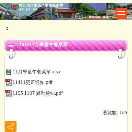
跳
到
主
要
:::
內
容
114年11月學童午餐菜單
區
11月學童午餐菜單.xlsx
11411更正通知.pdf
1105 1107 異動通知.pdf
瀏覽數:
153