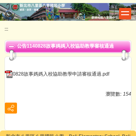
跳
到
主
要
:::
內
容
公告1140828故事媽媽入校協助教學審核通過
區
0828故事媽媽入校協助教學申請審核通過.pdf
瀏覽數:
154