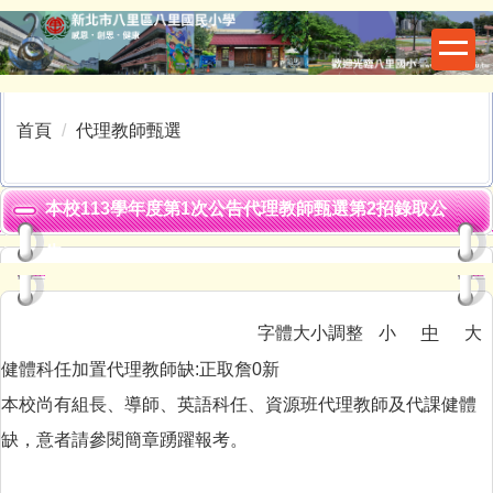
跳
到
主
要
內
首頁
代理教師甄選
容
區
本校113學年度第1次公告代理教師甄選第2招錄取公
告
字體大小調整
小
中
大
健體科任加置代理教師缺:正取詹0新
本校尚有組長、導師、英語科任、資源班代理教師及代課健體
缺，意者請參閱簡章踴躍報考。