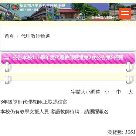
跳
到
主
要
內
首頁
代理教師甄選
容
區
公告本校111學年度代理教師甄選第2次公告第5招甄
選結果
字體大小調整
小
中
大
3年級導師代理教師:正取馮信富
本校仍有教學支援人員-客語教師待聘，請踴躍報名
瀏覽數:
1061