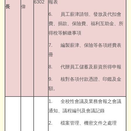
6302
報表
長
偉
6. 員工薪津請領、發放及代扣會
費、捐款、保險費、福利互助金、所
得稅等解繳事項
7. 編製薪津、保險等各項經費表
冊
8. 代辦員工儲蓄及薪資所得申報
9. 核對各項付款憑證、印鑑及金
額。
1. 全校性會議及業務會報之會議
通知、議程編刊及會議記錄
2. 檔案管理、機密文件之處理