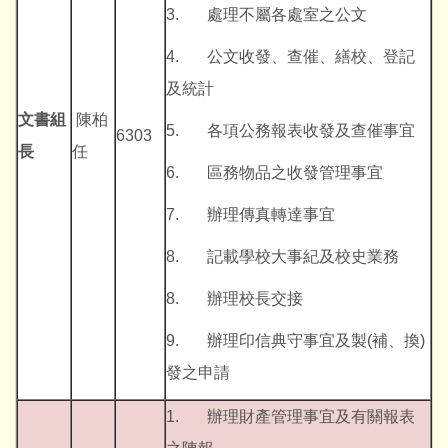
3. 處理不屬各處室之公文
4. 公文收發、查催、繕校、登記
及統計
文書組
陳柏
5. 各項公務報表收發及查催事宜
6303
長
任
6. 區務物品之收發管理事宜
7. 辦理傳真轉達事宜
8. 記載學校大事紀及校史業務
8. 辦理校長交接
9. 辦理印信典守事宜及製(補、換)
發之申請
1. 辦理財產管理事宜及有關報表