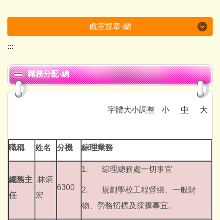
處室規章-總
:::
處室規章-總
職務分配-總
總務主任
事務組
字體大小調整
小
中
大
出納組
文書組
職稱
姓名
分機
綜理業務
幹事
1. 綜理總務處一切事宜
總務主
林炳
6300
2. 規劃學校工程營繕、一般財
任
宏
物、勞務招標及採購事宜。