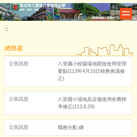
跳
到
主
要
:::
內
容
總務處
區
八里國小校園場地開放使用管理
要點(113年4月10日校務會議修
正)
八里國小場地及設備使用收費標
準修正(113.8.29)
職務分配-總