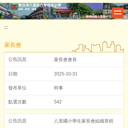
跳
到
主
要
:::
內
容
家長會
區
家長會會長
2025-10-31
幹事
542
八里國小學生家長會組織章程