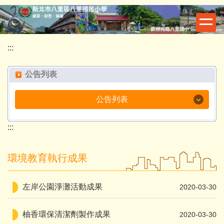
跳
到
主
要
:::
內
容
公告列表
區
公告列表
校外公告
:::
招生專區
環境教育執行成果
校園公告
左岸公園淨灘活動成果
2020-03-30
人事公告
柚香環保清潔劑製作成果
2020-03-30
研習公告